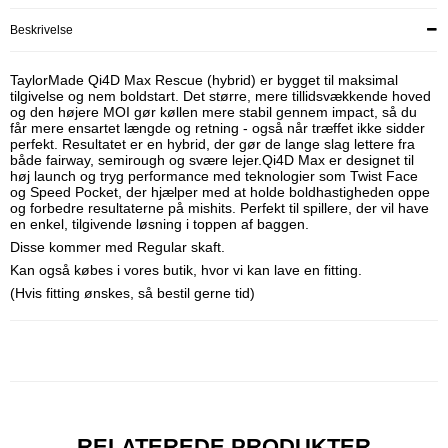
Beskrivelse
TaylorMade Qi4D Max Rescue (hybrid) er bygget til maksimal
tilgivelse og nem boldstart. Det større, mere tillidsvækkende hoved
og den højere MOI gør køllen mere stabil gennem impact, så du
får mere ensartet længde og retning - også når træffet ikke sidder
perfekt. Resultatet er en hybrid, der gør de lange slag lettere fra
både fairway, semirough og svære lejer.Qi4D Max er designet til
høj launch og tryg performance med teknologier som Twist Face
og Speed Pocket, der hjælper med at holde boldhastigheden oppe
og forbedre resultaterne på mishits. Perfekt til spillere, der vil have
en enkel, tilgivende løsning i toppen af baggen.
Disse kommer med Regular skaft.
Kan også købes i vores butik, hvor vi kan lave en fitting.
(Hvis fitting ønskes, så bestil gerne tid)
RELATEREDE PRODUKTER