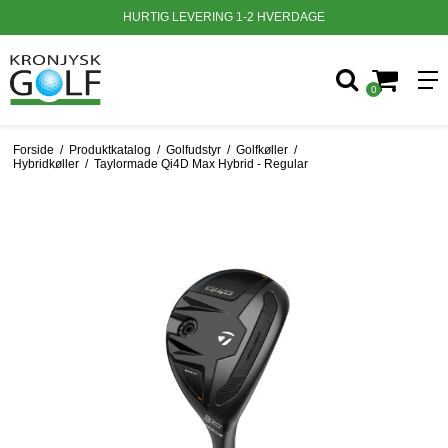
HURTIG LEVERING 1-2 HVERDAGE
0
Forside
/
Produktkatalog
/
Golfudstyr
/
Golfkøller
/
Hybridkøller
/
Taylormade Qi4D Max Hybrid - Regular