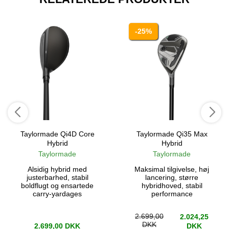
-25%
Taylormade Qi4D Core
Taylormade Qi35 Max
Hybrid
Hybrid
Taylormade
Taylormade
Alsidig hybrid med
Maksimal tilgivelse, høj
justerbarhed, stabil
lancering, større
boldflugt og ensartede
hybridhoved, stabil
carry-yardages
performance
2.699,00
2.024,25
DKK
2.699,00 DKK
DKK