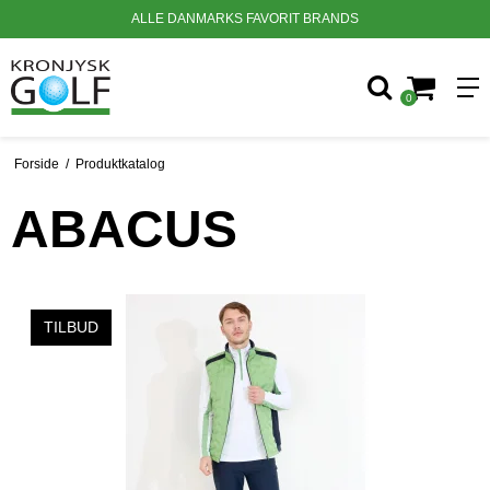
ALLE DANMARKS FAVORIT BRANDS
0
Forside
/
Produktkatalog
ABACUS
TILBUD