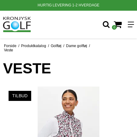
ALLE DANMARKS FAVORIT BRANDS
0
Forside
/
Produktkatalog
/
Golftøj
/
Dame golftøj
/
Veste
VESTE
TILBUD