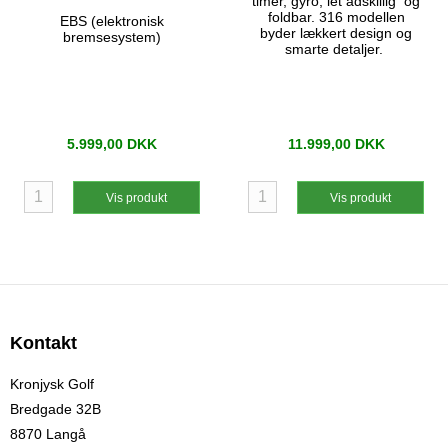
timer, gyro, let adskillig og
foldbar. 316 modellen
EBS (elektronisk
byder lækkert design og
bremsesystem)
smarte detaljer.
5.999,00 DKK
11.999,00 DKK
Vis produkt
Vis produkt
Kontakt
Kronjysk Golf
Bredgade 32B
8870 Langå