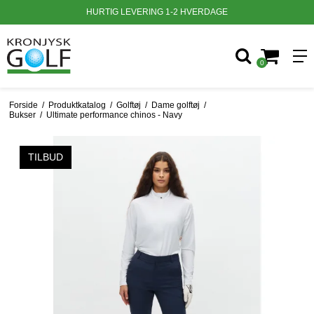
HURTIG LEVERING 1-2 HVERDAGE
0
Forside
/
Produktkatalog
/
Golftøj
/
Dame golftøj
/
Bukser
/
Ultimate performance chinos - Navy
TILBUD