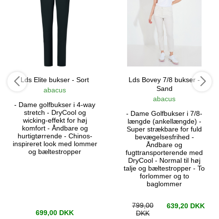
Lds Elite bukser - Sort
Lds Bovey 7/8 bukser -
Sand
abacus
abacus
- Dame golfbukser i 4-way
stretch - DryCool og
- Dame Golfbukser i 7/8-
wicking-effekt for høj
længde (ankellængde) -
komfort - Åndbare og
Super strækbare for fuld
hurtigtørrende - Chinos-
bevægelsesfrihed -
inspireret look med lommer
Åndbare og
og bæltestropper
fugttransporterende med
DryCool - Normal til høj
talje og bæltestropper - To
forlommer og to
baglommer
799,00
639,20 DKK
699,00 DKK
DKK